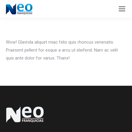
Wow! Glavrida aliquet miac felis quis rhoncus venenatis.
Praesent pellent for esque a arcu ut eleifend. Nam ac velit
quis ante dolor for varius. Thanx!