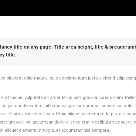
 fancy title on any page. Title area height, title & breadcru
y title.
Sed placerat odio mauris, quis condimentum justo eleifend adipiscing.
 erat neque, vulputate sit amet tellus sed, gravida cursus enim. Pel
 tristique condimentum, nibh massa pretium orci, vel accumsan dolor 
 lacus. Etiam a molestie lacus. Proin aliquet elementum turpis, et acc
retium orci, vel accumsan dolor elit nec erat. Vestibulum posuere, nu
oin aliquet elementum turpis, et accumsan nisl sempera.