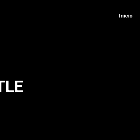
Inicio
Inicio
TLE
!