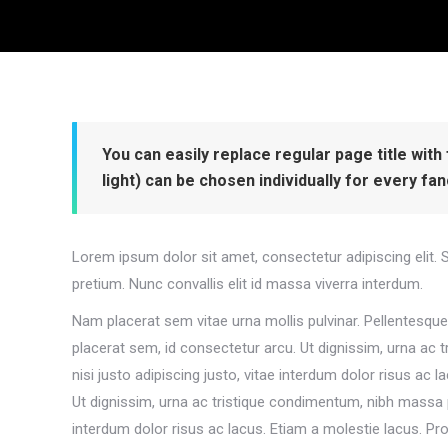
You can easily replace regular page title with
light) can be chosen individually for every fanc
Lorem ipsum dolor sit amet, consectetur adipiscing elit. 
pretium. Nunc convallis elit id massa viverra interdum.
Nam placerat sem vitae urna mollis pulvinar. Pellentesque
placerat sem, id consectetur arcu. Ut dignissim, urna ac
nisi justo adipiscing justo, vitae interdum dolor risus ac
Ut dignissim, urna ac tristique condimentum, nibh massa p
interdum dolor risus ac lacus. Etiam a molestie lacus. Pr