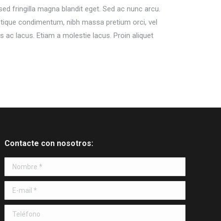
sed fringilla magna blandit eget. Sed ac nunc arcu.
istique condimentum, nibh massa pretium orci, vel
s ac lacus. Etiam a molestie lacus. Proin aliquet
Contacte con nosotros:
Nombre *
E-mail *
Teléfono