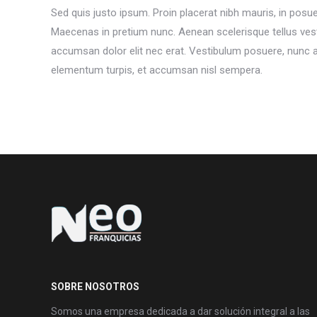
Sed quis justo ipsum. Proin placerat nibh mauris, in posue
Maecenas in pretium nunc. Aenean scelerisque tellus vest
accumsan dolor elit nec erat. Vestibulum posuere, nunc a p
elementum turpis, et accumsan nisl sempera.
SOBRE NOSOTROS
Somos una empresa dedicada a dar solución integral a las