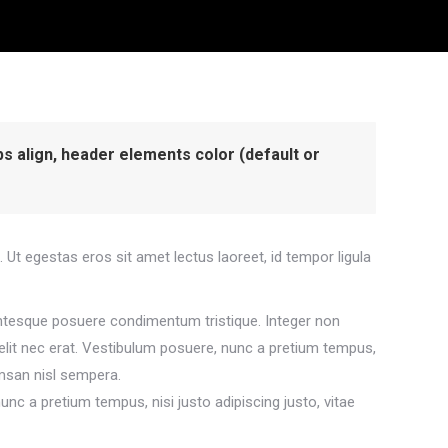
mbs align, header elements color (default or
 Ut egestas eros sit amet lectus laoreet, id tempor ligula
lentesque posuere condimentum tristique. Integer non
elit nec erat. Vestibulum posuere, nunc a pretium tempus,
umsan nisl sempera.
nc a pretium tempus, nisi justo adipiscing justo, vitae