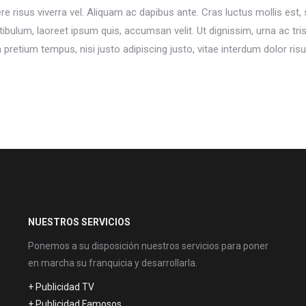
re risus viverra vel. Aliquam ac dapibus ante. Cras luctus mollis est, 
ibulum, laoreet ipsum quis, accumsan velit. Ut dignissim, urna ac tr
retium tempus, nisi justo adipiscing justo, vitae interdum dolor risu
NUESTROS SERVICIOS
Ponemos a su disposición nuestros servicios para poner
en marcha su franquicia y desarrollarla.
+ Publicidad TV
+ Publicidad Famosos