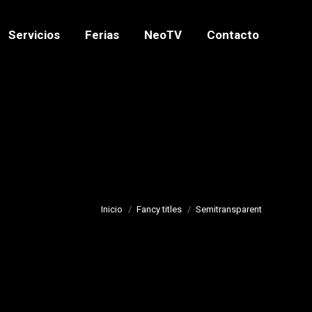
Servicios
Ferias
NeoTV
Contacto
Servicios
Ferias
NeoTV
Contacto
Inicio
Fancy titles
Semitransparent