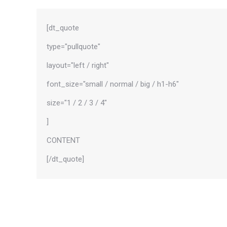
[dt_quote
type="pullquote"
layout="left / right"
font_size="small / normal / big / h1-h6"
size="1 / 2 / 3 / 4"
]
CONTENT
[/dt_quote]