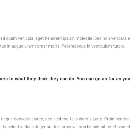
sed quam vehicula, eget hendrerit ipsum molestie. Sed non vehicula eni
tus in augue ullamcorper mollis. Pellentesque id vestibulum turpis.
lves to what they think they can do. You can go as far as y
que convallis ipsum, nec eleifend felis diam a justo. Proin hendrerit
ncidunt id dui. Integer auctor turpis vel orci blandit sit amet bibendu