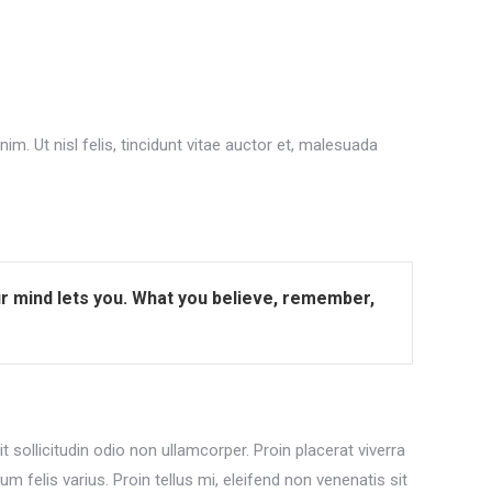
m. Ut nisl felis, tincidunt vitae auctor et, malesuada
our mind lets you. What you believe, remember,
 sollicitudin odio non ullamcorper. Proin placerat viverra
m felis varius. Proin tellus mi, eleifend non venenatis sit