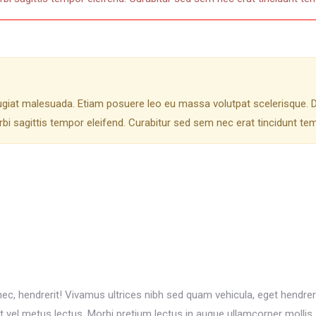
eugiat malesuada. Etiam posuere leo eu massa volutpat scelerisque. 
bi sagittis tempor eleifend. Curabitur sed sem nec erat tincidunt t
c, hendrerit! Vivamus ultrices nibh sed quam vehicula, eget hendrerit
t vel metus lectus. Morbi pretium lectus in augue ullamcorper mollis.