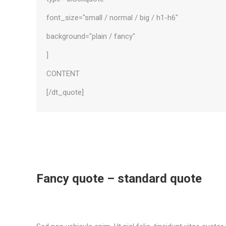
font_size="small / normal / big / h1-h6"
background="plain / fancy"
]
CONTENT
[/dt_quote]
Fancy quote – standard quote