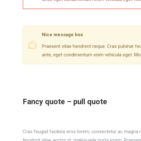
Nice message box
Praesent vitae hendrerit neque. Cras pulvinar f
ante, eget condimentum enim vehicula eget. Mor
Fancy quote – pull quote
Cras feugiat facilisis eros lorem, consectetur ac magna ne
tincidunt vitae auctor et, malesuada porta lorem. Praesen