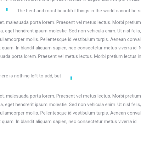
The best and most beautiful things in the world cannot be s
or et, malesuada porta lorem. Praesent vel metus lectus. Morbi pretium
, eget hendrerit ipsum molestie. Sed non vehicula enim. Ut nisl felis
llamcorper mollis. Pellentesque id vestibulum turpis. Aenean convallis
quam. In blandit aliquam sapien, nec consectetur metus viverra id. Nu
alesuada porta lorem. Praesent vel metus lectus. Morbi pretium lectus 
re is nothing left to add, but
or et, malesuada porta lorem. Praesent vel metus lectus. Morbi pretium
, eget hendrerit ipsum molestie. Sed non vehicula enim. Ut nisl felis
llamcorper mollis. Pellentesque id vestibulum turpis. Aenean convallis
 quam. In blandit aliquam sapien, nec consectetur metus viverra id.