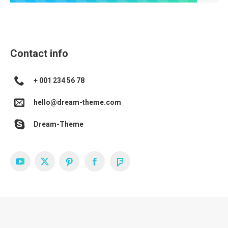
Contact info
+ 001 234 56 78
hello@dream-theme.com
Dream-Theme
YouTube
X
Pinterest
Facebook
Foursquare