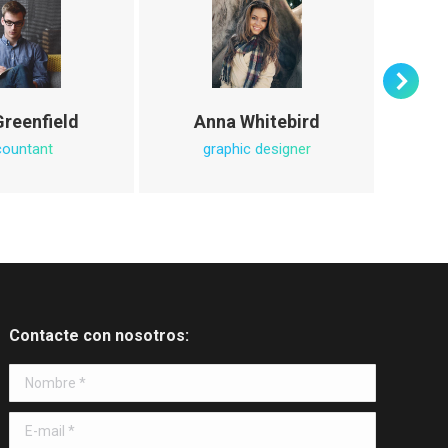
Greenfield
Anna Whitebird
Jac
countant
graphic designer
Contacte con nosotros:
Nombre *
E-mail *