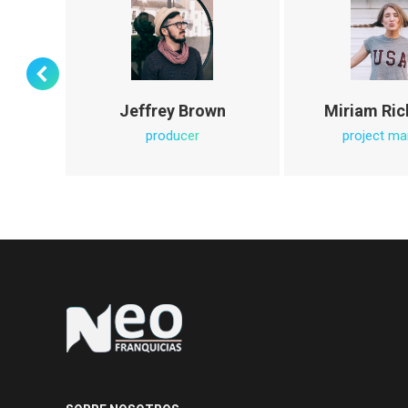
ood
Jeffrey Brown
Miriam Ri
producer
project ma