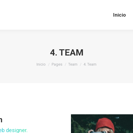
Inicio
Inicio
4. TEAM
Estás aquí:
Inicio
Pages
Team
4. Team
n
b designer.