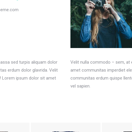
theme.com
on
din
assa sed turpis aliquam dolor
Velit nulla commodo – sem, at 
as erdum dolor glavrida. Velit
amet communitas imperdiet elei
! Lorem ipsum dolor sit amet
communitas erdum quispe llente
vel sapien.