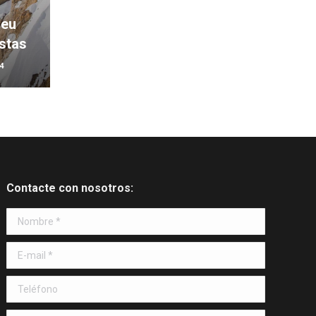
 eu
stas
4
Contacte con nosotros:
Nombre *
E-mail *
Teléfono