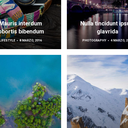
Mauris interdum
Nulla tincidunt ip
obortis bibendum
glavrida
LIFESTYLE
8 MARZO, 2016
PHOTOGRAPHY
4 MARZO, 2