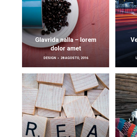
Glavrida nalla – lorem
Ve
dolor amet
DESIGN
28 AGOSTO, 2016