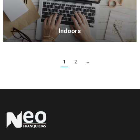
Indoors
1
2
→