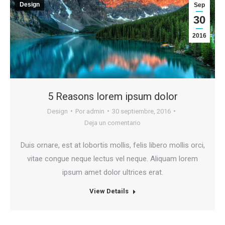
Design
Sep
30
2016
5 Reasons lorem ipsum dolor
Design
Por
admin
30 septiembre, 2016
Deja un comentario
Duis ornare, est at lobortis mollis, felis libero mollis orci,
vitae congue neque lectus vel neque. Aliquam lorem
ipsum amet dolor ultrices erat.
View Details