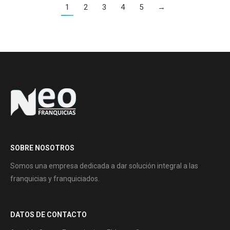
1
2
3
4
5
→
SOBRE NOSOTROS
Somos una empresa dedicada a dar solución integral a las
franquicias y franquiciados.
DATOS DE CONTACTO