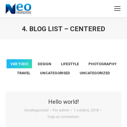
4. BLOG LIST – CENTERED
Estás aquí:
VER TODO
DESIGN
LIFESTYLE
PHOTOGRAPHY
TRAVEL
UNCATEGORISED
UNCATEGORIZED
Hello world!
Uncategorized
Por
admin
1 octubre, 2018
Deja un comentario